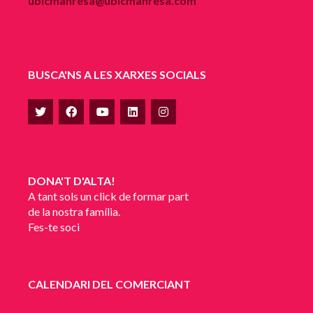
ubicmanresa@ubicmanresa.com
BUSCA'NS A LES XARXES SOCIALS
DONA'T D'ALTA!
A tant sols un click de formar part
de la nostra família.
Fes-te soci
CALENDARI DEL COMERCIANT