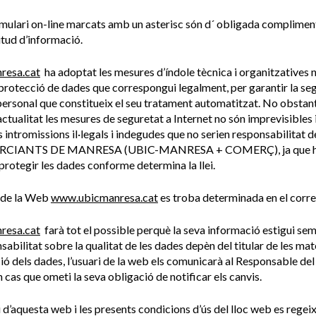
rmulari on-line marcats amb un asterisc són d´ obligada complimen
citud d’informació.
resa.cat
ha adoptat les mesures d’índole tècnica i organitzatives n
 protecció de dades que correspongui legalment, per garantir la se
ersonal que constitueix el seu tratament automatitzat. No obstant 
actualitat les mesures de seguretat a Internet no són imprevisibles 
 intromissions il·legals i indegudes que no serien responsabilitat
CIANTS DE MANRESA (UBIC-MANRESA + COMERÇ), ja que ha 
protegir les dades conforme determina la llei.
s de la Web
www.ubicmanresa.cat
es troba determinada en el corre
resa.cat
farà tot el possible perquè la seva informació estigui se
sabilitat sobre la qualitat de les dades depèn del titular de les mate
ió dels dades, l’usuari de la web els comunicarà al Responsable de
 cas que ometi la seva obligació de notificar els canvis.
 d’aquesta web i les presents condicions d’ús del lloc web es regeix