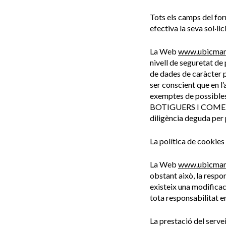
Tots els camps del fo
efectiva la seva sol·li
La Web
www.ubicman
nivell de seguretat de
de dades de caràcter p
ser conscient que en l’
exemptes de possibles
BOTIGUERS I COMER
diligència deguda per 
La política de cookie
La Web
www.ubicman
obstant això, la respon
existeix una modificac
tota responsabilitat en
La prestació del servei