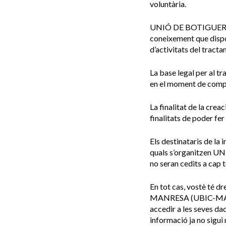
voluntària.
UNIÓ DE BOTIGUER
coneixement que dispo
d’activitats del trac
La base legal per al t
en el moment de compli
La finalitat de la cre
finalitats de poder fer
Els destinataris de la
quals s’organitze
no seran cedits a cap 
En tot cas, vostè té
MANRESA (UBIC-MANRE
accedir a les seves dad
informació ja no sigui 