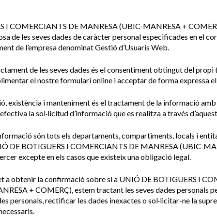
S I COMERCIANTS DE MANRESA (UBIC-MANRESA + COMERÇ)
sa de les seves dades de caràcter personal especificades en el co
tament de l’empresa denominat Gestió d’Usuaris Web.
ractament de les seves dades és el consentiment obtingut del propi 
mentar el nostre formulari online i acceptar de forma expressa el
ació, existència i manteniment és el tractament de la informació amb
 efectiva la sol·licitud d’informació que es realitza a través d’aquest
 informació són tots els departaments, compartiments, locals i entit
n UNIÓ DE BOTIGUERS I COMERCIANTS DE MANRESA (UBIC-MA
tercer excepte en els casos que existeix una obligació legal.
 dret a obtenir la confirmació sobre si a UNIÓ DE BOTIGUERS 
SA + COMERÇ), estem tractant les seves dades personals per 
es personals, rectificar les dades inexactes o sol·licitar-ne la supr
necessaris.