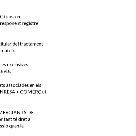
 posa en
rresponent registre
titular del tractament
 mateix.
 les exclusives
a via.
ats associades en els
NRESA + COMERÇ). i
I COMERCIANTS DE
tant té dret a
essió quan la