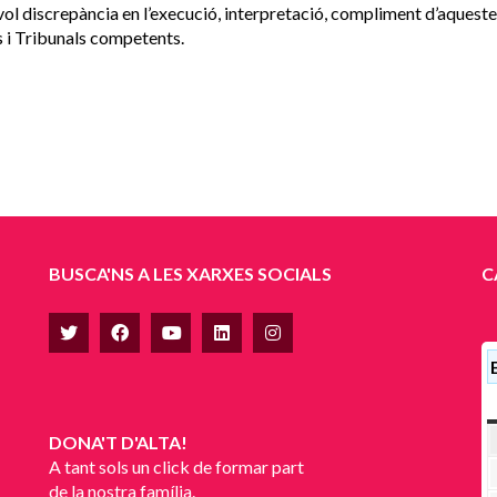
ol discrepància en l’execució, interpretació, compliment d’aquestes
s i Tribunals competents.
BUSCA'NS A LES XARXES SOCIALS
C
DONA'T D'ALTA!
A tant sols un click de formar part
de la nostra família.