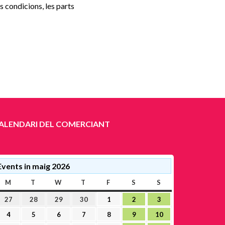
 condicions, les parts
ALENDARI DEL COMERCIANT
Events in maig 2026
M
DILLUNS
T
DIMARTS
W
DIMECRES
T
DIJOUS
F
DIVENDRES
S
DISSABTE
S
DIUMENGE
27
28
29
30
1
2
3
27
28
29
30
1
2
3
abril,
abril,
abril,
abril,
maig,
maig,
maig,
4
5
6
7
8
9
10
4
5
6
7
8
9
10
2026
2026
2026
2026
2026
2026
2026
maig,
maig,
maig,
maig,
maig,
maig,
maig,