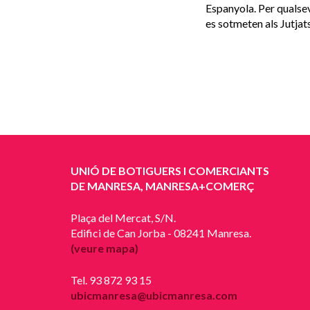
Espanyola. Per qualsev
es sotmeten als Jutjat
UNIÓ DE BOTIGUERS I COMERCIANTS
DE MANRESA, MANRESA+COMERÇ
Plaça del Mercat, S/N.
Edifici de Can Jorba - 08241 Manresa.
(veure mapa)
Tel. 93 872 93 15
ubicmanresa@ubicmanresa.com