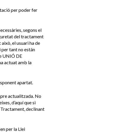
tació per poder fer
ecessàries, segons el
guretat del tractament
això, el usuari ha de
i per tant no están
 de UNIÓ DE
actuat amb la
sponent apartat.
mpre actualitzada. No
ixes, d’aquí que si
l Tractament, declinant
en per la Llei