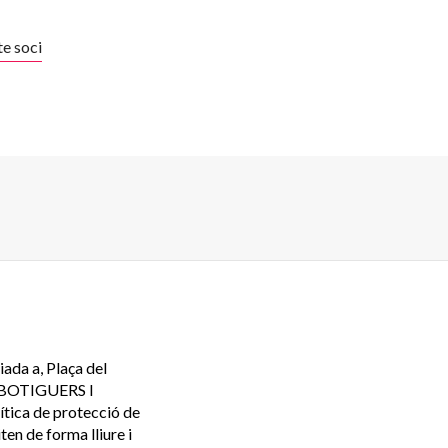
te soci
iada a, Plaça del
DE BOTIGUERS I
ca de protecció de
ten de forma lliure i