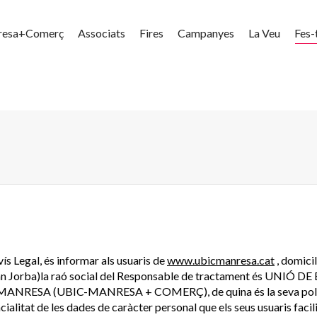
resa+Comerç
Associats
Fires
Campanyes
La Veu
Fes-
ís Legal, és informar als usuaris de
www.ubicmanresa.cat
, domicil
Can Jorba)la raó social del Responsable de tractament és UNIÓ 
RESA (UBIC-MANRESA + COMERÇ), de quina és la seva políti
ncialitat de les dades de caràcter personal que els seus usuaris facili