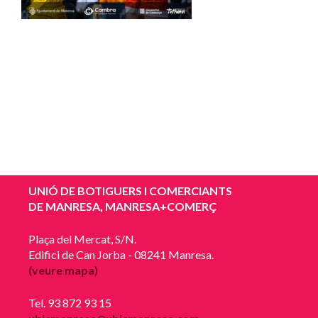
UNIÓ DE BOTIGUERS I COMERCIANTS
DE MANRESA, MANRESA+COMERÇ
Plaça del Mercat, S/N.
Edifici de Can Jorba - 08241 Manresa.
(veure mapa)
Tel. 93 872 93 15