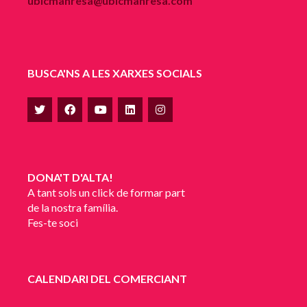
ubicmanresa@ubicmanresa.com
BUSCA'NS A LES XARXES SOCIALS
DONA'T D'ALTA!
A tant sols un click de formar part
de la nostra família.
Fes-te soci
CALENDARI DEL COMERCIANT