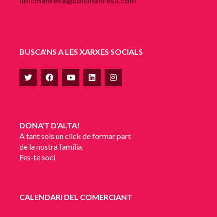
ubicmanresa@ubicmanresa.com
BUSCA'NS A LES XARXES SOCIALS
DONA'T D'ALTA!
A tant sols un click de formar part
de la nostra família.
Fes-te soci
CALENDARI DEL COMERCIANT