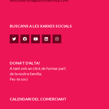
ubicmanresa@ubicmanresa.com
BUSCA'NS A LES XARXES SOCIALS
DONA'T D'ALTA!
A tant sols un click de formar part
de la nostra família.
Fes-te soci
CALENDARI DEL COMERCIANT