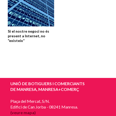
Si el nostre negoci no és
present a Internet, no
“existeix”
UNIÓ DE BOTIGUERS I COMERCIANTS
DE MANRESA, MANRESA+COMERÇ
Plaça del Mercat, S/N.
Edifici de Can Jorba - 08241 Manresa.
(veure mapa)