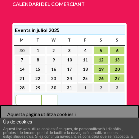
CALENDARI DEL COMERCIANT
Events in juliol 2025
M
DILLUNS
T
DIMARTS
W
DIMECRES
T
DIJOUS
F
DIVENDRES
S
DISSABTE
S
DIUMEN
30
1
2
3
4
5
6
30
1
2
3
4
5
6
juny,
juliol,
juliol,
juliol,
juliol,
juliol,
juliol,
7
8
9
10
11
12
13
7
8
9
10
11
12
13
2025
2025
2025
2025
2025
2025
2025
juliol,
juliol,
juliol,
juliol,
juliol,
juliol,
juliol,
14
15
16
17
18
19
20
14
15
16
17
18
19
20
2025
2025
2025
2025
2025
2025
2025
juliol,
juliol,
juliol,
juliol,
juliol,
juliol,
juliol,
21
22
23
24
25
26
27
21
22
23
24
25
26
27
2025
2025
2025
2025
2025
2025
2025
juliol,
juliol,
juliol,
juliol,
juliol,
juliol,
juliol,
28
29
30
31
1
2
3
28
29
30
31
1
2
3
2025
2025
2025
2025
2025
2025
2025
juliol,
juliol,
juliol,
juliol,
agost,
agost,
agost,
Anterior
Today
2025
2025
2025
2025
2025
2025
2025
Aquesta pàgina utilitza cookies i
altres tecnologies perquè
Ús de cookies
puguem millorar la seva
Aceptar
Rechazar
Aquest lloc web utiliza cookies tècniques, de personalització i d'anàlisi,
pròpies i de tercers, per tal de facilitar la navegació i analitzar-ne les
experiència en els nostres llocs
estadístiques d'ús. Si es continua navegant, es considera que se n'accepta la