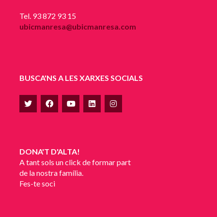
Tel. 93 872 93 15
ubicmanresa@ubicmanresa.com
BUSCA'NS A LES XARXES SOCIALS
DONA'T D'ALTA!
A tant sols un click de formar part
de la nostra família.
Fes-te soci