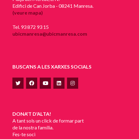
Edifici de Can Jorba - 08241 Manresa.
(veure mapa)
Tel. 93 872 93 15
ubicmanresa@ubicmanresa.com
BUSCA'NS A LES XARXES SOCIALS
DONA'T D'ALTA!
A tant sols un click de formar part
de la nostra família.
Fes-te soci