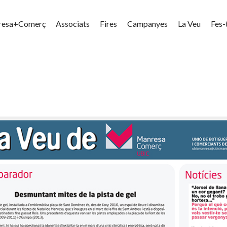
resa+Comerç
Associats
Fires
Campanyes
La Veu
Fes-