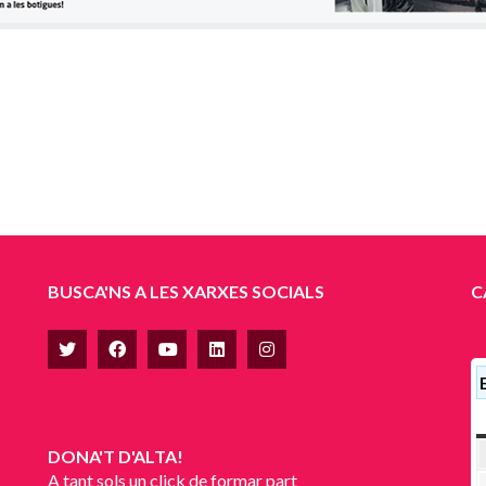
BUSCA'NS A LES XARXES SOCIALS
C
DONA'T D'ALTA!
A tant sols un click de formar part