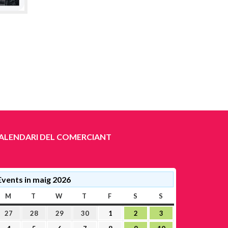
ALENDARI DEL COMERCIANT
Events in maig 2026
M
DILLUNS
T
DIMARTS
W
DIMECRES
T
DIJOUS
F
DIVENDRES
S
DISSABTE
S
DIUMENGE
27
28
29
30
1
2
3
27
28
29
30
1
2
3
abril,
abril,
abril,
abril,
maig,
maig,
maig,