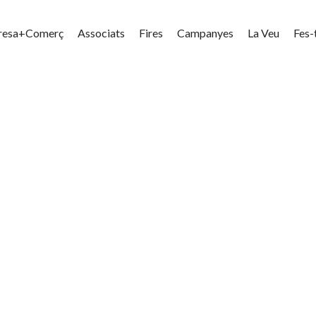
resa+Comerç
Associats
Fires
Campanyes
La Veu
Fes-