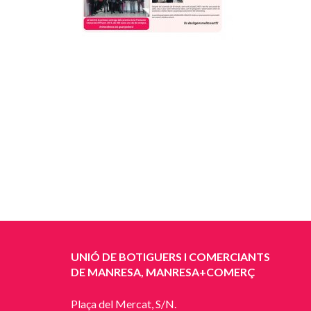
UNIÓ DE BOTIGUERS I COMERCIANTS
DE MANRESA, MANRESA+COMERÇ
Plaça del Mercat, S/N.