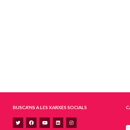
BUSCA'NS A LES XARXES SOCIALS
C