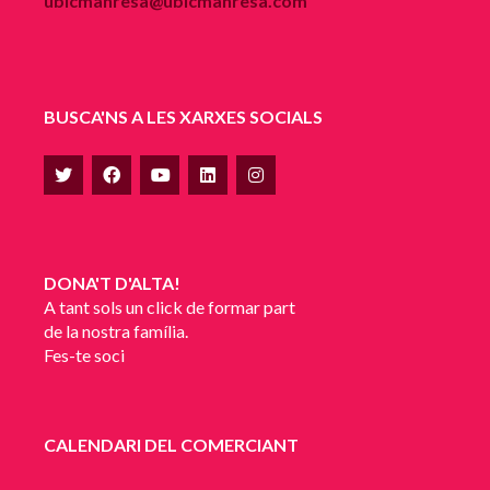
ubicmanresa@ubicmanresa.com
BUSCA'NS A LES XARXES SOCIALS
DONA'T D'ALTA!
A tant sols un click de formar part
de la nostra família.
Fes-te soci
CALENDARI DEL COMERCIANT