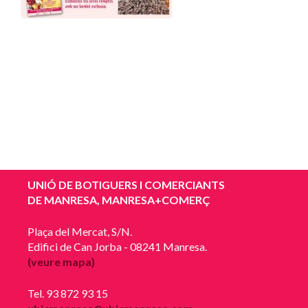
UNIÓ DE BOTIGUERS I COMERCIANTS
DE MANRESA, MANRESA+COMERÇ
Plaça del Mercat, S/N.
Edifici de Can Jorba - 08241 Manresa.
(veure mapa)
Tel. 93 872 93 15