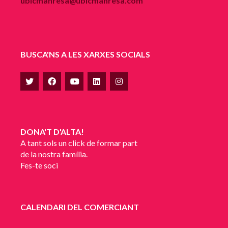
ubicmanresa@ubicmanresa.com
BUSCA'NS A LES XARXES SOCIALS
DONA'T D'ALTA!
A tant sols un click de formar part
de la nostra família.
Fes-te soci
CALENDARI DEL COMERCIANT