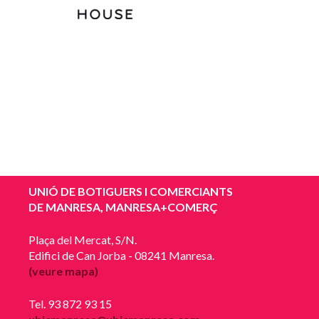
UNIÓ DE BOTIGUERS I COMERCIANTS
DE MANRESA, MANRESA+COMERÇ
Plaça del Mercat, S/N.
Edifici de Can Jorba - 08241 Manresa.
(veure mapa)
Tel. 93 872 93 15