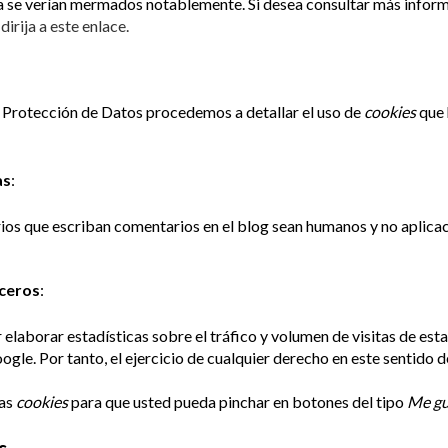
na se verían mermados notablemente. Si desea consultar más infor
dirija a este enlace.
e Protección de Datos procedemos a detallar el uso de
cookies
que 
as
:
arios que escriban comentarios en el blog sean humanos y no aplic
rceros
:
elaborar estadísticas sobre el tráfico y volumen de visitas de esta 
ogle. Por tanto, el ejercicio de cualquier derecho en este sentid
ias
cookies
para que usted pueda pinchar en botones del tipo
Me gu