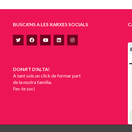
BUSCA'NS A LES XARXES SOCIALS
C
DONA'T D'ALTA!
A tant sols un click de formar part
de la nostra família.
Fes-te soci