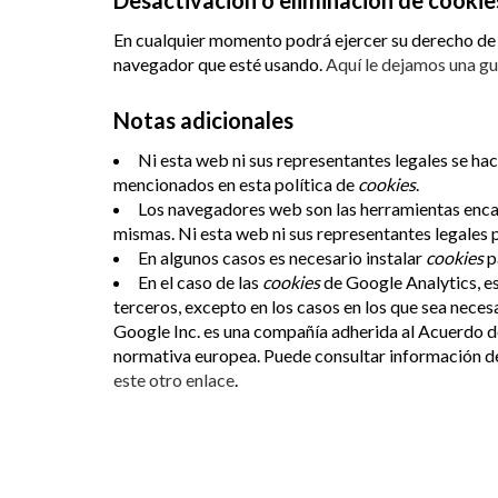
Desactivación o eliminación de cookie
En cualquier momento podrá ejercer su derecho de d
navegador que esté usando.
Aquí le dejamos una gu
Notas adicionales
Ni esta web ni sus representantes legales se hac
mencionados en esta política de
cookies
.
Los navegadores web son las herramientas enc
mismas. Ni esta web ni sus representantes legales 
En algunos casos es necesario instalar
cookies
p
En el caso de las
cookies
de Google Analytics, e
terceros, excepto en los casos en los que sea neces
Google Inc. es una compañía adherida al Acuerdo de
normativa europea. Puede consultar información de
este otro enlace
.