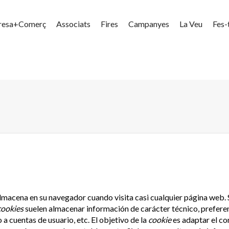
resa+Comerç
Associats
Fires
Campanyes
La Veu
Fes-
lmacena en su navegador cuando visita casi cualquier página web. S
cookies
suelen almacenar información de carácter técnico, preferen
 a cuentas de usuario, etc. El objetivo de la
cookie
es adaptar el con