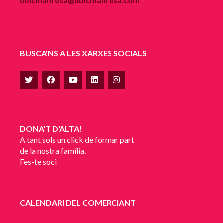
ubicmanresa@ubicmanresa.com
BUSCA'NS A LES XARXES SOCIALS
DONA'T D'ALTA!
A tant sols un click de formar part
de la nostra família.
Fes-te soci
CALENDARI DEL COMERCIANT