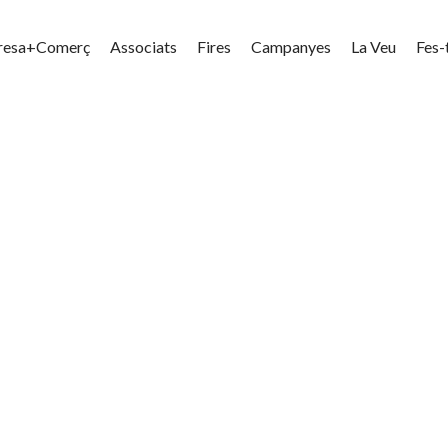
resa+Comerç
Associats
Fires
Campanyes
La Veu
Fes-