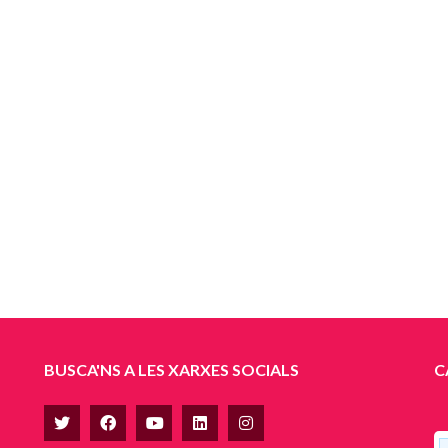
BUSCA'NS A LES XARXES SOCIALS
C