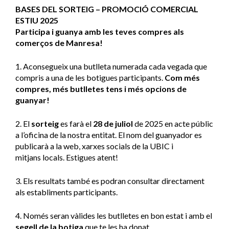
BASES DEL SORTEIG – PROMOCIÓ COMERCIAL
ESTIU 2025
Participa i guanya amb les teves compres als
comerços de Manresa!
1. Aconsegueix una butlleta numerada cada vegada que
compris a una de les botigues participants.
Com més
compres, més butlletes tens i més opcions de
guanyar!
2. El
sorteig
es farà el
28 de juliol
de 2025 en acte públic
a l’oficina de la nostra entitat. El nom del guanyador es
publicarà a la web, xarxes socials de la UBIC i
mitjans locals. Estigues atent!
3. Els resultats també es podran consultar directament
als establiments participants.
4. Només seran vàlides les butlletes en bon estat i amb el
segell de la botiga
que te les ha donat.