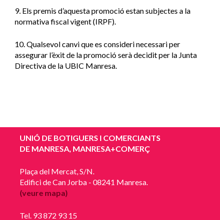
9. Els premis d’aquesta promoció estan subjectes a la
normativa fiscal vigent (IRPF).
10. Qualsevol canvi que es consideri necessari per
assegurar l’èxit de la promoció serà decidit per la Junta
Directiva de la UBIC Manresa.
UNIÓ DE BOTIGUERS I COMERCIANTS
DE MANRESA, MANRESA+COMERÇ
Plaça del Mercat, S/N.
Edifici de Can Jorba - 08241 Manresa.
(veure mapa)
Tel. 93 872 93 15