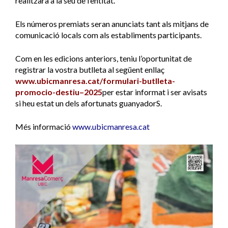
realitzarà a la seu de l’entitat.
Els números premiats seran anunciats tant als mitjans de
comunicació locals com als establiments participants.
Com en les edicions anteriors, teniu l’oportunitat de
registrar la vostra butlleta al següent enllaç
www.ubicmanresa.cat/formulari-butlleta-
promocio-destiu
–
2025
per estar informat i ser avisats
si heu estat un dels afortunats guanyadorS.
Més informació
www.ubicmanresa.cat