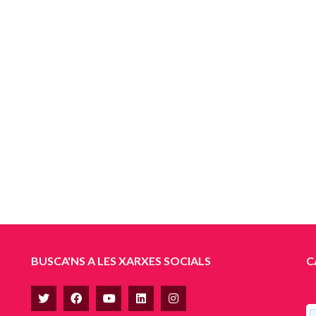
BUSCA'NS A LES XARXES SOCIALS
C