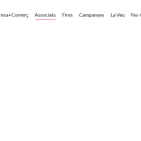
resa+Comerç
Associats
Fires
Campanyes
La Veu
Fes-