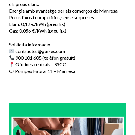
els preus clars.
Energia amb avantatge per als comerços de Manresa
Preus fixos i competitius, sense sorpreses:
Llum: 0,12 €/kWh (preu fix)
Gas: 0,056 €/kWh (preu fix)
Sol·licita informació
contractes@guixes.com
900 101 605 (telèfon gratuït)
Oficines centrals – SSCC
C/ Pompeu Fabra, 11 – Manresa