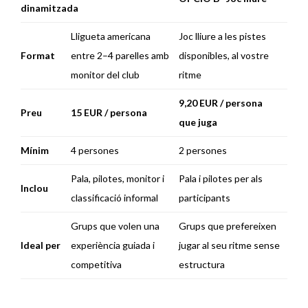
dinamitzada
Lligueta americana
Joc lliure a les pistes
Format
entre 2–4 parelles amb
disponibles, al vostre
monitor del club
ritme
9,20 EUR / persona
Preu
15 EUR / persona
que juga
Mínim
4 persones
2 persones
Pala, pilotes, monitor i
Pala i pilotes per als
Inclou
classificació informal
participants
Grups que volen una
Grups que prefereixen
Ideal per
experiència guiada i
jugar al seu ritme sense
competitiva
estructura