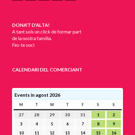
DONA'T D'ALTA!
A tant sols un click de formar part
de la nostra família.
Fes-te soci
CALENDARI DEL COMERCIANT
Events in agost 2026
M
DILLUNS
T
DIMARTS
W
DIMECRES
T
DIJOUS
F
DIVENDRES
S
DISSABTE
S
DIUMEN
27
28
29
30
31
1
2
27
28
29
30
31
1
2
juliol,
juliol,
juliol,
juliol,
juliol,
agost,
agost,
3
4
5
6
7
8
9
3
4
5
6
7
8
9
2026
2026
2026
2026
2026
2026
2026
agost,
agost,
agost,
agost,
agost,
agost,
agost,
10
11
12
13
14
15
16
10
11
12
13
14
15
16