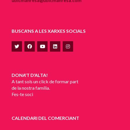
ubicmanresa@ubicmanresa.com
BUSCA'NS A LES XARXES SOCIALS
DONA'T D'ALTA!
A tant sols un click de formar part
de la nostra família.
Fes-te soci
CALENDARI DEL COMERCIANT