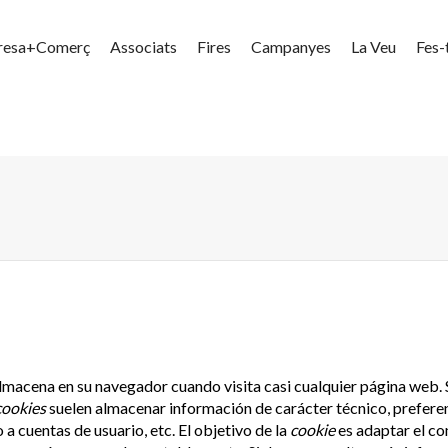
resa+Comerç
Associats
Fires
Campanyes
La Veu
Fes-
lmacena en su navegador cuando visita casi cualquier página web. S
cookies
suelen almacenar información de carácter técnico, preferen
 a cuentas de usuario, etc. El objetivo de la
cookie
es adaptar el con