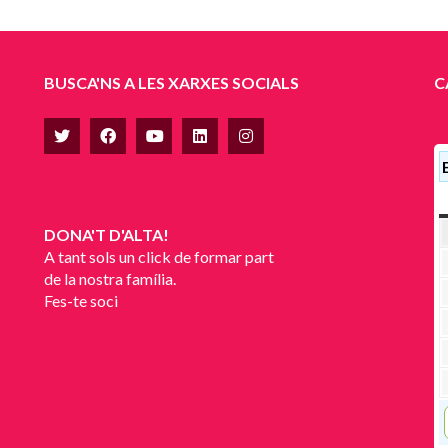
BUSCA'NS A LES XARXES SOCIALS
C
DONA'T D'ALTA!
A tant sols un click de formar part
de la nostra família.
Fes-te soci