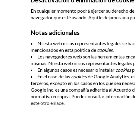
Desactivación o eliminación de cookie
En cualquier momento podrá ejercer su derecho de d
navegador que esté usando.
Aquí le dejamos una gu
Notas adicionales
Ni esta web ni sus representantes legales se hac
mencionados en esta política de
cookies
.
Los navegadores web son las herramientas enc
mismas. Ni esta web ni sus representantes legales 
En algunos casos es necesario instalar
cookies
p
En el caso de las
cookies
de Google Analytics, e
terceros, excepto en los casos en los que sea neces
Google Inc. es una compañía adherida al Acuerdo de
normativa europea. Puede consultar información de
este otro enlace
.