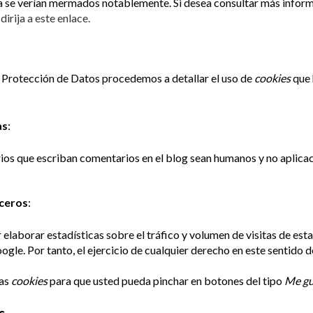
na se verían mermados notablemente. Si desea consultar más infor
dirija a este enlace.
e Protección de Datos procedemos a detallar el uso de
cookies
que 
as
:
arios que escriban comentarios en el blog sean humanos y no aplic
rceros
:
elaborar estadísticas sobre el tráfico y volumen de visitas de esta 
ogle. Por tanto, el ejercicio de cualquier derecho en este sentid
ias
cookies
para que usted pueda pinchar en botones del tipo
Me gu