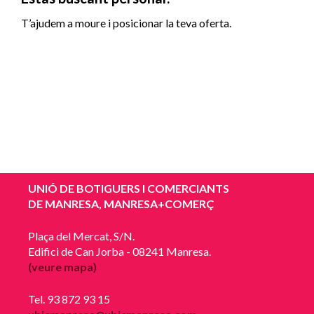
T’ajudem a moure i posicionar la teva oferta.
UNIÓ DE BOTIGUERS I COMERCIANTS
DE MANRESA, MANRESA+COMERÇ
Plaça del Mercat, S/N.
Edifici de Can Jorba - 08241 Manresa.
(veure mapa)
Tel. 93 872 93 15