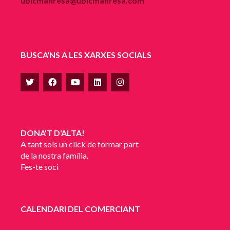
ubicmanresa@ubicmanresa.com
BUSCA'NS A LES XARXES SOCIALS
DONA'T D'ALTA!
A tant sols un click de formar part
de la nostra família.
Fes-te soci
CALENDARI DEL COMERCIANT