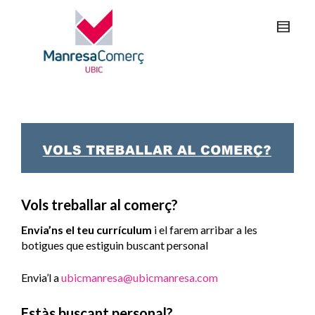
Vols treballar al comerç?
Envia’ns el teu currículum
i el farem arribar a les
botigues que estiguin buscant personal
Envia’l a
ubicmanresa@ubicmanresa.com
Estàs buscant personal?