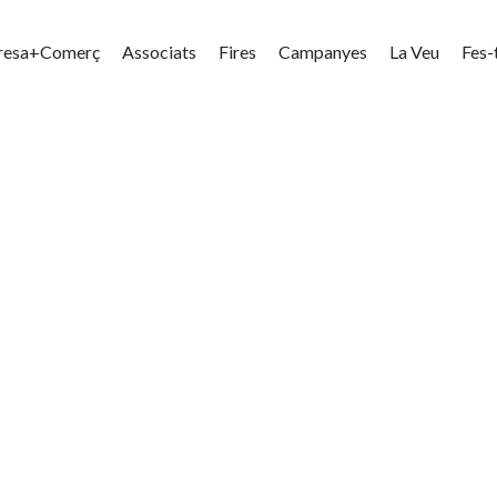
resa+Comerç
Associats
Fires
Campanyes
La Veu
Fes-