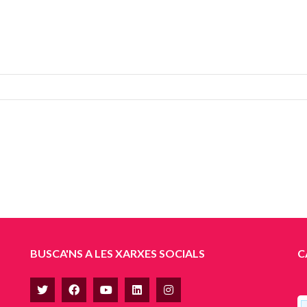
BUSCA'NS A LES XARXES SOCIALS
C