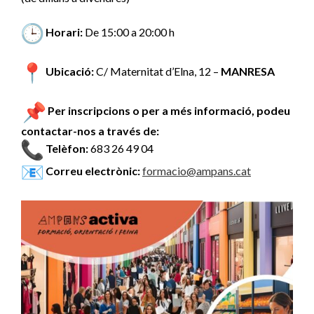
Horari:
De 15:00 a 20:00 h
Ubicació:
C/ Maternitat d’Elna, 12 –
MANRESA
Per inscripcions o per a més informació, podeu
contactar-nos a través de:
Telèfon:
683 26 49 04
Correu electrònic:
formacio@ampans.
cat