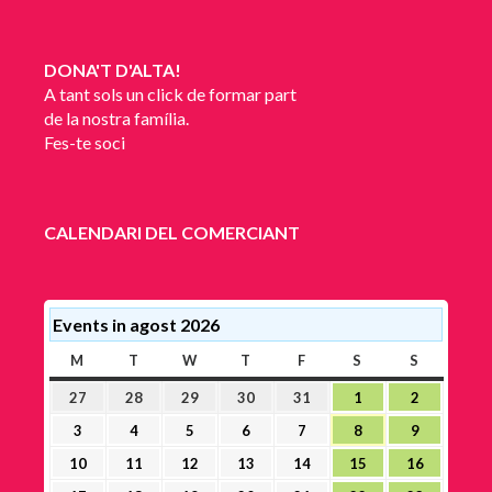
DONA'T D'ALTA!
A tant sols un click de formar part
de la nostra família.
Fes-te soci
CALENDARI DEL COMERCIANT
Events in agost 2026
M
DILLUNS
T
DIMARTS
W
DIMECRES
T
DIJOUS
F
DIVENDRES
S
DISSABTE
S
DIUMEN
27
28
29
30
31
1
2
27
28
29
30
31
1
2
juliol,
juliol,
juliol,
juliol,
juliol,
agost,
agost,
3
4
5
6
7
8
9
3
4
5
6
7
8
9
2026
2026
2026
2026
2026
2026
2026
agost,
agost,
agost,
agost,
agost,
agost,
agost,
10
11
12
13
14
15
16
10
11
12
13
14
15
16
2026
2026
2026
2026
2026
2026
2026
agost,
agost,
agost,
agost,
agost,
agost,
agost,