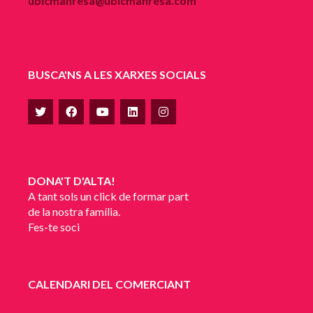
ubicmanresa@ubicmanresa.com
BUSCA'NS A LES XARXES SOCIALS
DONA'T D'ALTA!
A tant sols un click de formar part
de la nostra família.
Fes-te soci
CALENDARI DEL COMERCIANT