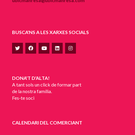
ubicmanresa@ubicmanresa.com
BUSCA'NS A LES XARXES SOCIALS
DONA'T D'ALTA!
A tant sols un click de formar part
de la nostra família.
Fes-te soci
CALENDARI DEL COMERCIANT