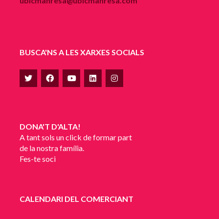
ubicmanresa@ubicmanresa.com
BUSCA'NS A LES XARXES SOCIALS
DONA'T D'ALTA!
A tant sols un click de formar part
de la nostra família.
Fes-te soci
CALENDARI DEL COMERCIANT