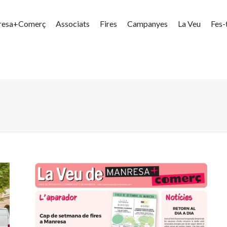
resa+Comerç
Associats
Fires
Campanyes
La Veu
Fes-