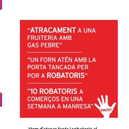
Hem d’aturar furts i robatoris al