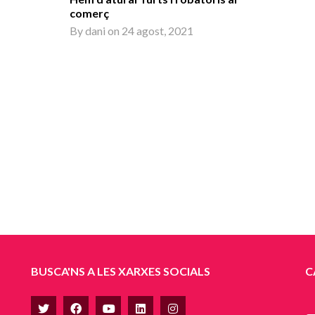
comerç
By
dani
on
24 agost, 2021
BUSCA'NS A LES XARXES SOCIALS
C