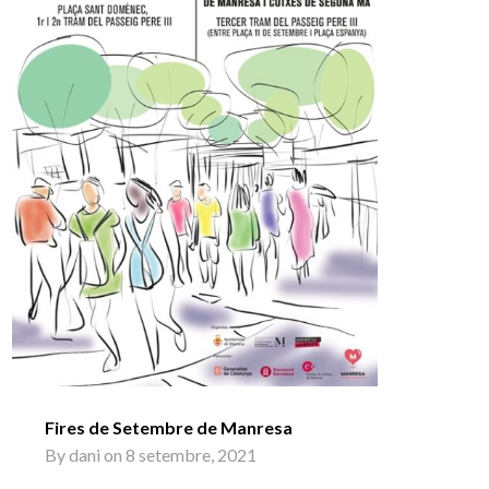
Fires de Setembre de Manresa
By
dani
on
8 setembre, 2021