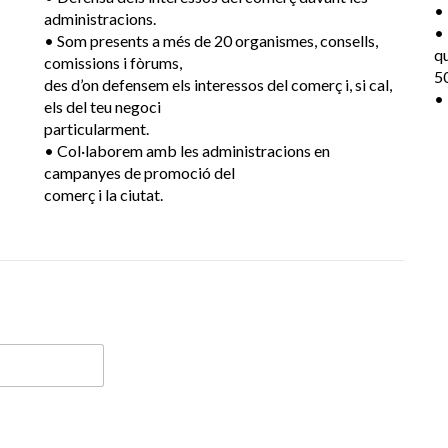
• 
administracions.
• 
• Som presents a més de 20 organismes, consells,
q
comissions i fòrums,
50
des d’on defensem els interessos del comerç i, si cal,
• 
els del teu negoci
particularment.
• Col·laborem amb les administracions en
campanyes de promoció del
comerç i la ciutat.