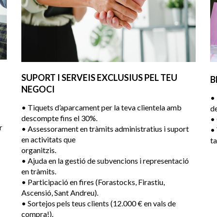
SUPORT I SERVEIS EXCLUSIUS PEL TEU
B
NEGOCI
• 
• Tiquets d’aparcament per la teva clientela amb
d
descompte fins el 30%.
• 
r
• Assessorament en tràmits administratius i suport
• 
en activitats que
ta
organitzis.
• Ajuda en la gestió de subvencions i representació
en tràmits.
• Participació en fires (Forastocks, Firastiu,
Ascensió, Sant Andreu).
• Sortejos pels teus clients (12.000 € en vals de
compra!).