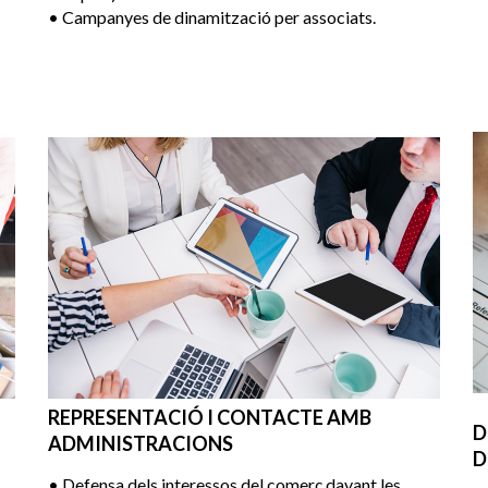
• Campanyes de dinamització per associats.
REPRESENTACIÓ I CONTACTE AMB
D
ADMINISTRACIONS
D
• Defensa dels interessos del comerç davant les