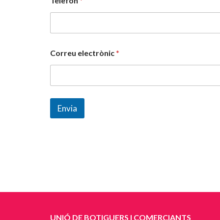
Telèfon
*
Correu electrònic
*
Envia
UNIÓ DE BOTIGUERS I COMERCIANTS