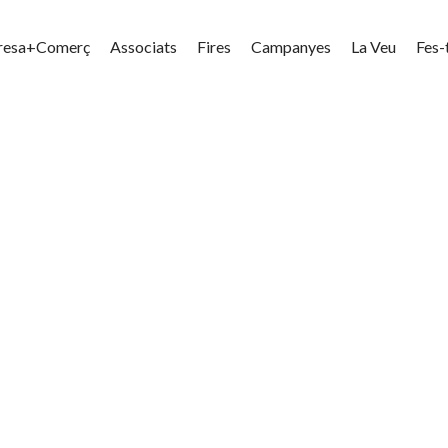
resa+Comerç
Associats
Fires
Campanyes
La Veu
Fes-