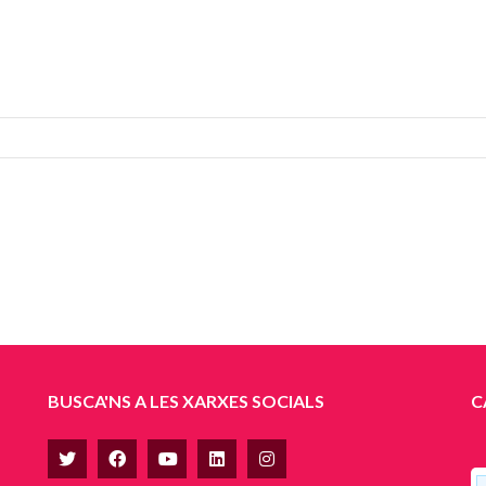
BUSCA'NS A LES XARXES SOCIALS
C