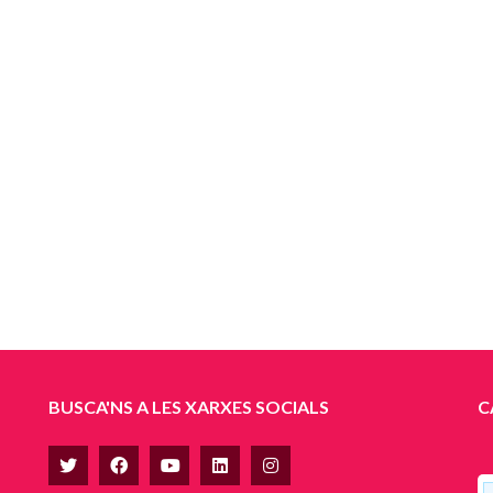
BUSCA'NS A LES XARXES SOCIALS
C