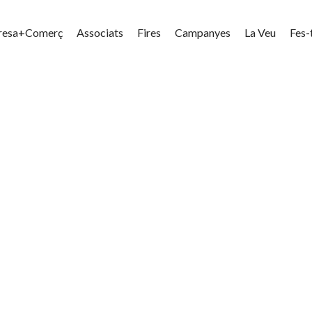
resa+Comerç
Associats
Fires
Campanyes
La Veu
Fes-