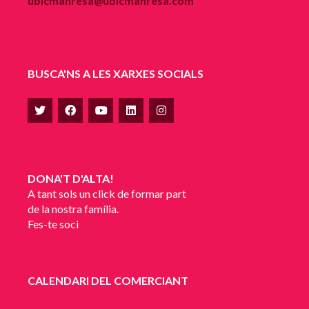
ubicmanresa@ubicmanresa.com
BUSCA'NS A LES XARXES SOCIALS
DONA'T D'ALTA!
A tant sols un click de formar part
de la nostra família.
Fes-te soci
CALENDARI DEL COMERCIANT