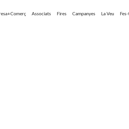
resa+Comerç
Associats
Fires
Campanyes
La Veu
Fes-