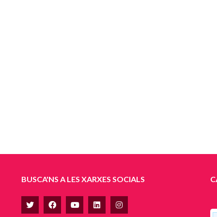
BUSCA'NS A LES XARXES SOCIALS
C