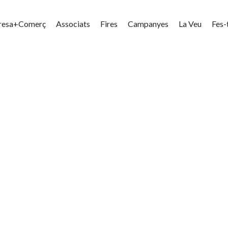
resa+Comerç
Associats
Fires
Campanyes
La Veu
Fes-