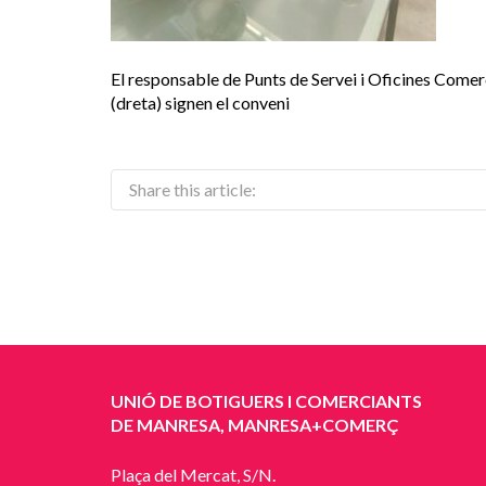
El responsable de Punts de Servei i Oficines Comer
(dreta) signen el conveni
Share this article:
UNIÓ DE BOTIGUERS I COMERCIANTS
DE MANRESA, MANRESA+COMERÇ
Plaça del Mercat, S/N.