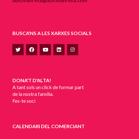
ubicmanresa@ubicmanresa.com
BUSCA'NS A LES XARXES SOCIALS
DONA'T D'ALTA!
A tant sols un click de formar part
de la nostra família.
Fes-te soci
CALENDARI DEL COMERCIANT