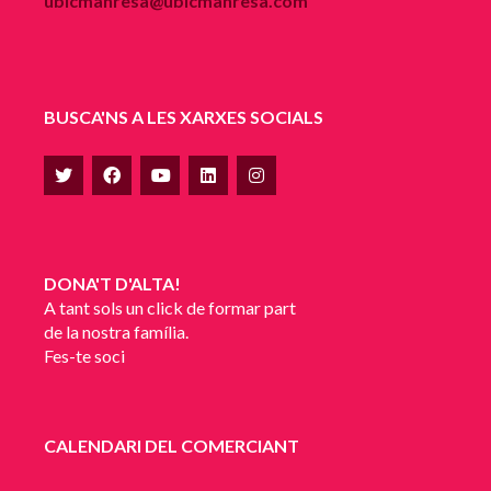
ubicmanresa@ubicmanresa.com
BUSCA'NS A LES XARXES SOCIALS
DONA'T D'ALTA!
A tant sols un click de formar part
de la nostra família.
Fes-te soci
CALENDARI DEL COMERCIANT