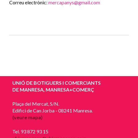
Correu electrònic:
mercapanys@gmail.com
UNIÓ DE BOTIGUERS I COMERCIANTS
DE MANRESA, MANRESA+COMERÇ
Plaça del Mercat, S/N.
Edifici de Can Jorba - 08241 Manresa.
(veure mapa)
Tel. 93 872 93 15