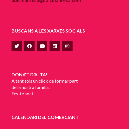
ubicmanresa@ubicmanresa.com
BUSCA'NS A LES XARXES SOCIALS
DONA'T D'ALTA!
A tant sols un click de formar part
de la nostra família.
Fes-te soci
CALENDARI DEL COMERCIANT