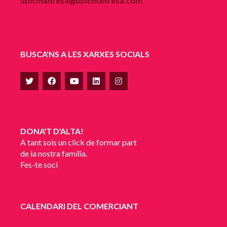
ubicmanresa@ubicmanresa.com
BUSCA'NS A LES XARXES SOCIALS
DONA'T D'ALTA!
A tant sols un click de formar part
de la nostra família.
Fes-te soci
CALENDARI DEL COMERCIANT