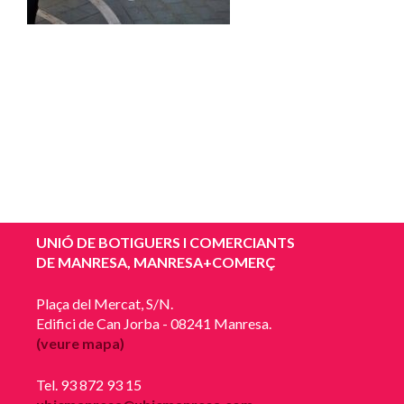
UNIÓ DE BOTIGUERS I COMERCIANTS
DE MANRESA, MANRESA+COMERÇ
Plaça del Mercat, S/N.
Edifici de Can Jorba - 08241 Manresa.
(veure mapa)
Tel. 93 872 93 15