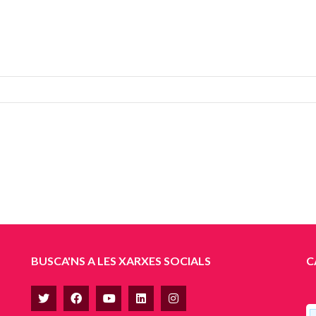
BUSCA'NS A LES XARXES SOCIALS
C