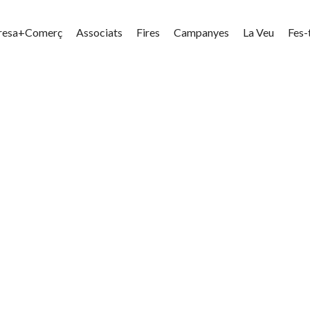
resa+Comerç
Associats
Fires
Campanyes
La Veu
Fes-