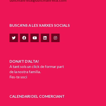
ubicmanresa@ubicmanresa.com
BUSCA'NS A LES XARXES SOCIALS
DONA'T D'ALTA!
A tant sols un click de formar part
de la nostra família.
Fes-te soci
CALENDARI DEL COMERCIANT