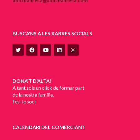
ubicmanresa@ubicmanresa.com
BUSCA'NS A LES XARXES SOCIALS
DONA'T D'ALTA!
A tant sols un click de formar part
de la nostra família.
Fes-te soci
CALENDARI DEL COMERCIANT