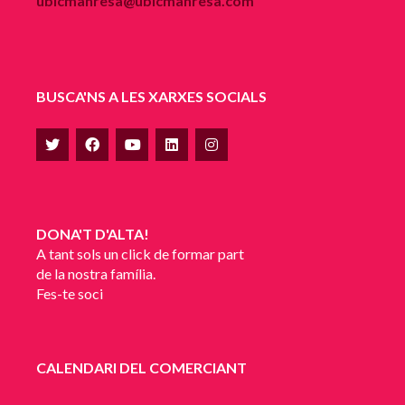
ubicmanresa@ubicmanresa.com
BUSCA'NS A LES XARXES SOCIALS
DONA'T D'ALTA!
A tant sols un click de formar part
de la nostra família.
Fes-te soci
CALENDARI DEL COMERCIANT