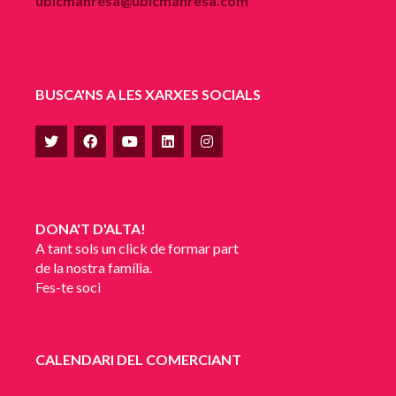
ubicmanresa@ubicmanresa.com
BUSCA'NS A LES XARXES SOCIALS
DONA'T D'ALTA!
A tant sols un click de formar part
de la nostra família.
Fes-te soci
CALENDARI DEL COMERCIANT