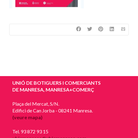
UNIÓ DE BOTIGUERS I COMERCIANTS
DE MANRESA, MANRESA+COMERÇ
Plaça del Mercat, S/N.
Edifici de Can Jorba - 08241 Manresa.
(veure mapa)
Tel. 93 872 93 15