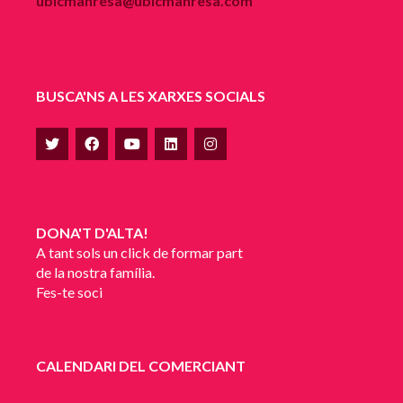
ubicmanresa@ubicmanresa.com
BUSCA'NS A LES XARXES SOCIALS
DONA'T D'ALTA!
A tant sols un click de formar part
de la nostra família.
Fes-te soci
CALENDARI DEL COMERCIANT