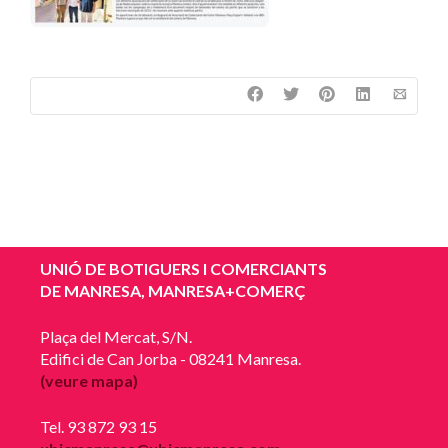
UNIÓ DE BOTIGUERS I COMERCIANTS
DE MANRESA, MANRESA+COMERÇ
Plaça del Mercat, S/N.
Edifici de Can Jorba - 08241 Manresa.
(veure mapa)
Tel. 93 872 93 15