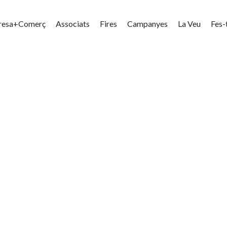
resa+Comerç
Associats
Fires
Campanyes
La Veu
Fes-