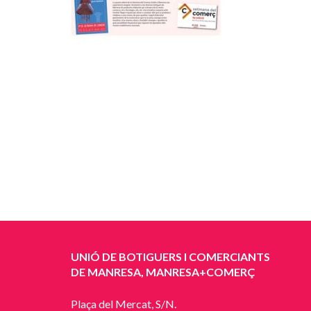
UNIÓ DE BOTIGUERS I COMERCIANTS
DE MANRESA, MANRESA+COMERÇ
Plaça del Mercat, S/N.