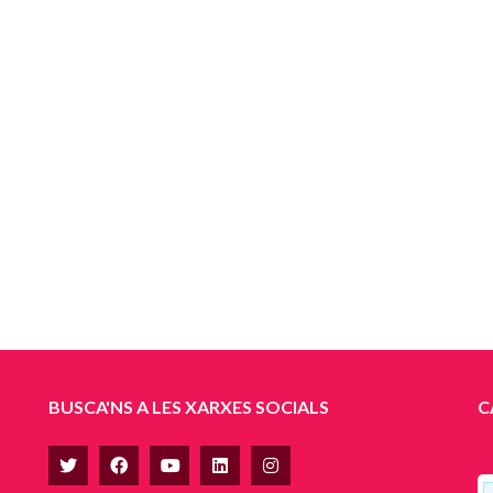
BUSCA'NS A LES XARXES SOCIALS
C