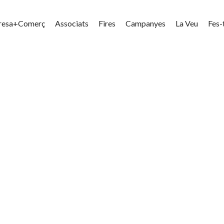
resa+Comerç
Associats
Fires
Campanyes
La Veu
Fes-