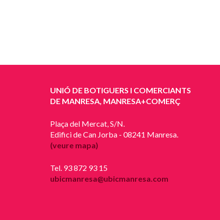
UNIÓ DE BOTIGUERS I COMERCIANTS
DE MANRESA, MANRESA+COMERÇ
Plaça del Mercat, S/N.
Edifici de Can Jorba - 08241 Manresa.
(veure mapa)
Tel. 93 872 93 15
ubicmanresa@ubicmanresa.com