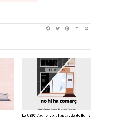
La UBIC s’adhereix a l’apagada de llums