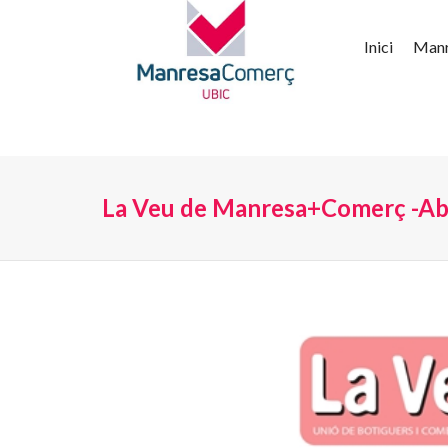
Inici
Man
La Veu de Manresa+Comerç -Abr