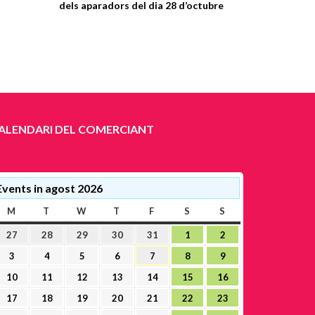
dels aparadors del dia 28 d’octubre
ALENDARI DEL COMERCIANT
Events in agost 2026
M
DILLUNS
T
DIMARTS
W
DIMECRES
T
DIJOUS
F
DIVENDRES
S
DISSABTE
S
DIUMENGE
27
28
29
30
31
1
2
27
28
29
30
31
1
2
juliol,
juliol,
juliol,
juliol,
juliol,
agost,
agost,
3
4
5
6
7
8
9
3
4
5
6
7
8
9
2026
2026
2026
2026
2026
2026
2026
agost,
agost,
agost,
agost,
agost,
agost,
agost,
10
11
12
13
14
15
16
10
11
12
13
14
15
16
2026
2026
2026
2026
2026
2026
2026
agost,
agost,
agost,
agost,
agost,
agost,
agost,
17
18
19
20
21
22
23
17
18
19
20
21
22
23
2026
2026
2026
2026
2026
2026
2026
agost,
agost,
agost,
agost,
agost,
agost,
agost,