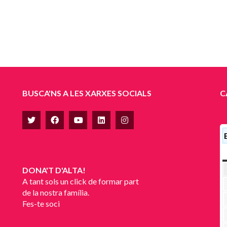
BUSCA'NS A LES XARXES SOCIALS
C
DONA'T D'ALTA!
A tant sols un click de formar part
de la nostra família.
Fes-te soci