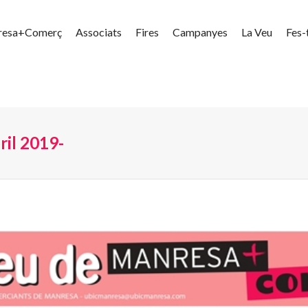
resa+Comerç
Associats
Fires
Campanyes
La Veu
Fes-
il 2019-