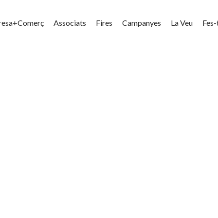
resa+Comerç
Associats
Fires
Campanyes
La Veu
Fes-