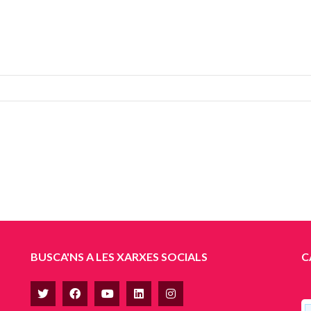
BUSCA'NS A LES XARXES SOCIALS
C