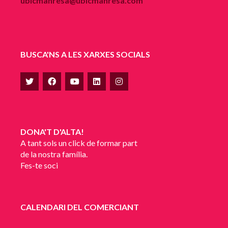
ubicmanresa@ubicmanresa.com
BUSCA'NS A LES XARXES SOCIALS
DONA'T D'ALTA!
A tant sols un click de formar part
de la nostra família.
Fes-te soci
CALENDARI DEL COMERCIANT