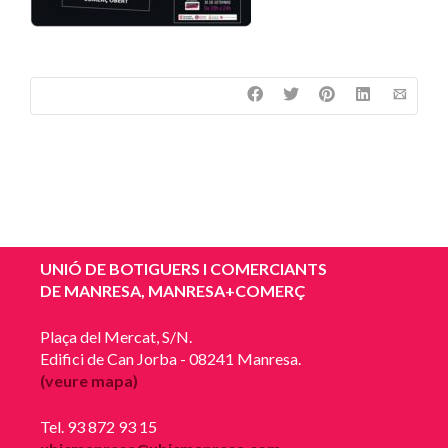
UNIÓ DE BOTIGUERS I COMERCIANTS
DE MANRESA, MANRESA+COMERÇ
Plaça del Mercat, S/N.
Edifici de Can Jorba - 08241 Manresa.
(veure mapa)
Tel. 93 872 93 15