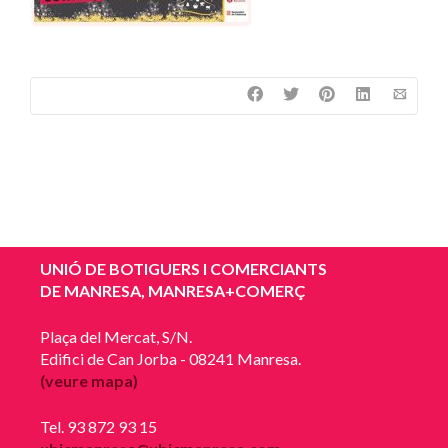
UNIÓ DE BOTIGUERS I COMERCIANTS
DE MANRESA, MANRESA+COMERÇ
Plaça del Mercat, S/N.
Edifici de Can Jorba - 08241 Manresa.
(veure mapa)
Tel. 93 872 93 15