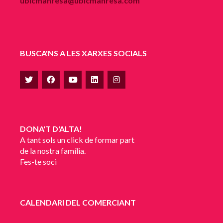
ubicmanresa@ubicmanresa.com
BUSCA'NS A LES XARXES SOCIALS
DONA'T D'ALTA!
A tant sols un click de formar part
de la nostra família.
Fes-te soci
CALENDARI DEL COMERCIANT