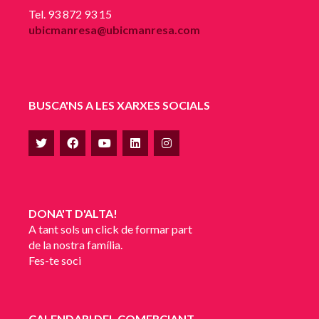
Tel. 93 872 93 15
ubicmanresa@ubicmanresa.com
BUSCA'NS A LES XARXES SOCIALS
DONA'T D'ALTA!
A tant sols un click de formar part
de la nostra família.
Fes-te soci
CALENDARI DEL COMERCIANT