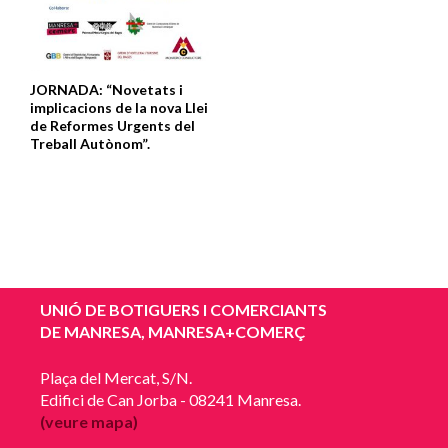
JORNADA: “Novetats i
implicacions de la nova Llei
de Reformes Urgents del
Treball Autònom”.
UNIÓ DE BOTIGUERS I COMERCIANTS
DE MANRESA, MANRESA+COMERÇ
Plaça del Mercat, S/N.
Edifici de Can Jorba - 08241 Manresa.
(veure mapa)