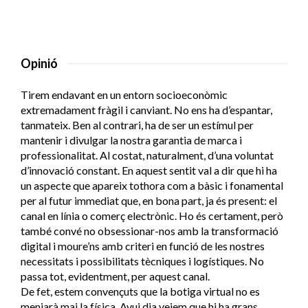
Opinió
Tirem endavant en un entorn socioeconòmic
extremadament fràgil i canviant. No ens ha d’espantar,
tanmateix. Ben al contrari, ha de ser un estímul per
mantenir i divulgar la nostra garantia de marca i
professionalitat. Al costat, naturalment, d’una voluntat
d’innovació constant. En aquest sentit val a dir que hi ha
un aspecte que apareix tothora com a bàsic i fonamental
per al futur immediat que, en bona part, ja és present: el
canal en línia o comerç electrònic. Ho és certament, però
també convé no obsessionar-nos amb la transformació
digital i moure’ns amb criteri en funció de les nostres
necessitats i possibilitats tècniques i logístiques. No
passa tot, evidentment, per aquest canal.
De fet, estem convençuts que la botiga virtual no es
menjarà mai la física. Avui dia veiem que hi ha grans