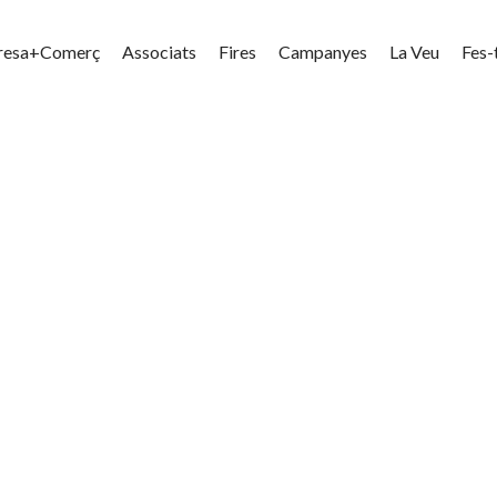
resa+Comerç
Associats
Fires
Campanyes
La Veu
Fes-