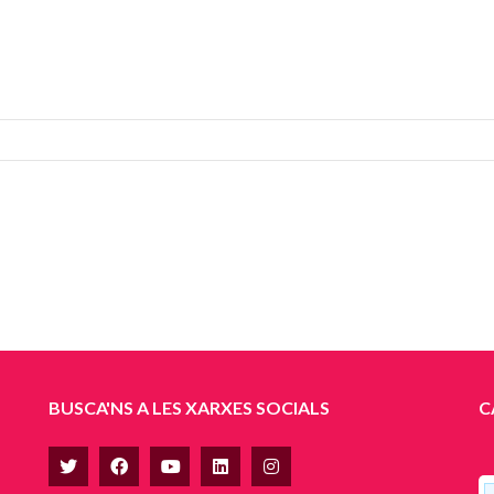
BUSCA'NS A LES XARXES SOCIALS
C